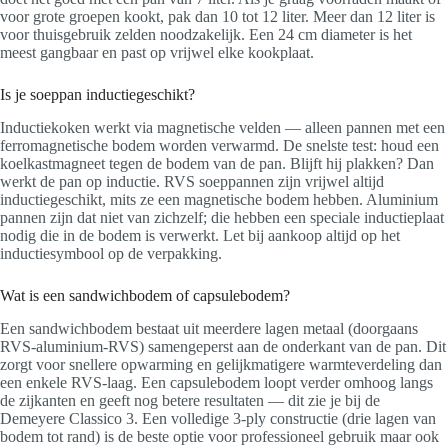
voor grote groepen kookt, pak dan 10 tot 12 liter. Meer dan 12 liter is
voor thuisgebruik zelden noodzakelijk. Een 24 cm diameter is het
meest gangbaar en past op vrijwel elke kookplaat.
Is je soeppan inductiegeschikt?
Inductiekoken werkt via magnetische velden — alleen pannen met een
ferromagnetische bodem worden verwarmd. De snelste test: houd een
koelkastmagneet tegen de bodem van de pan. Blijft hij plakken? Dan
werkt de pan op inductie. RVS soeppannen zijn vrijwel altijd
inductiegeschikt, mits ze een magnetische bodem hebben. Aluminium
pannen zijn dat niet van zichzelf; die hebben een speciale inductieplaat
nodig die in de bodem is verwerkt. Let bij aankoop altijd op het
inductiesymbool op de verpakking.
Wat is een sandwichbodem of capsulebodem?
Een sandwichbodem bestaat uit meerdere lagen metaal (doorgaans
RVS-aluminium-RVS) samengeperst aan de onderkant van de pan. Dit
zorgt voor snellere opwarming en gelijkmatigere warmteverdeling dan
een enkele RVS-laag. Een capsulebodem loopt verder omhoog langs
de zijkanten en geeft nog betere resultaten — dit zie je bij de
Demeyere Classico 3. Een volledige 3-ply constructie (drie lagen van
bodem tot rand) is de beste optie voor professioneel gebruik maar ook