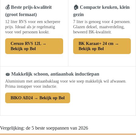
💰 Beste prijs-kwaliteit
🏠 Compacte keuken, klein
(groot formaat)
gezin
12 liter RVS voor een scherpere
7 liter is genoeg voor 4 personen.
prijs. Ideaal als je regelmatig
Glazen deksel, maatverdeling,
voor veel personen kookt.
beweerd BK-kwaliteit.
Ceruzo RVS 12L →
BK Karaat+ 24 cm →
Bekijk op Bol
Bekijk op Bol
🧽 Makkelijk schoon, antiaanbak inductiepan
Aluminium met antiaanbaklaag voor wie soep makkelijk wil afwassen.
Prima instapper voor inductie.
BIKO AD24 → Bekijk op Bol
Vergelijking: de 5 beste soeppannen van 2026