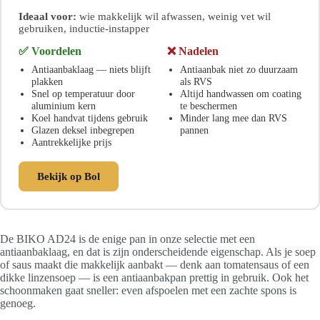
Ideaal voor:
wie makkelijk wil afwassen, weinig vet wil
gebruiken, inductie-instapper
✅ Voordelen
❌ Nadelen
Antiaanbaklaag — niets blijft
Antiaanbak niet zo duurzaam
plakken
als RVS
Snel op temperatuur door
Altijd handwassen om coating
aluminium kern
te beschermen
Koel handvat tijdens gebruik
Minder lang mee dan RVS
Glazen deksel inbegrepen
pannen
Aantrekkelijke prijs
Bekijk op Bol
De BIKO AD24 is de enige pan in onze selectie met een
antiaanbaklaag, en dat is zijn onderscheidende eigenschap. Als je soep
of saus maakt die makkelijk aanbakt — denk aan tomatensaus of een
dikke linzensoep — is een antiaanbakpan prettig in gebruik. Ook het
schoonmaken gaat sneller: even afspoelen met een zachte spons is
genoeg.