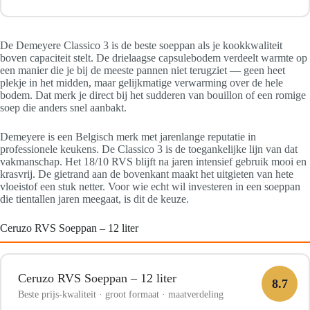
De Demeyere Classico 3 is de beste soeppan als je kookkwaliteit
boven capaciteit stelt. De drielaagse capsulebodem verdeelt warmte op
een manier die je bij de meeste pannen niet terugziet — geen heet
plekje in het midden, maar gelijkmatige verwarming over de hele
bodem. Dat merk je direct bij het sudderen van bouillon of een romige
soep die anders snel aanbakt.
Demeyere is een Belgisch merk met jarenlange reputatie in
professionele keukens. De Classico 3 is de toegankelijke lijn van dat
vakmanschap. Het 18/10 RVS blijft na jaren intensief gebruik mooi en
krasvrij. De gietrand aan de bovenkant maakt het uitgieten van hete
vloeistof een stuk netter. Voor wie echt wil investeren in een soeppan
die tientallen jaren meegaat, is dit de keuze.
Ceruzo RVS Soeppan – 12 liter
Ceruzo RVS Soeppan – 12 liter
8.7
Beste prijs-kwaliteit · groot formaat · maatverdeling