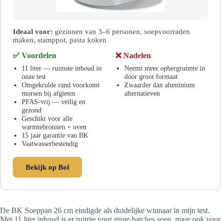
Ideaal voor:
gezinnen van 3–6 personen, soepvoorraden
maken, stamppot, pasta koken
✅ Voordelen
❌ Nadelen
11 liter — ruimste inhoud in
Neemt meer opbergruimte in
onze test
door groot formaat
Omgekrulde rand voorkomt
Zwaarder dan aluminium
morsen bij afgieten
alternatieven
PFAS-vrij — veilig en
gezond
Geschikt voor alle
warmtebronnen + oven
15 jaar garantie van BK
Vaatwasserbestendig
Bekijk op Bol
De BK Soeppan 26 cm eindigde als duidelijke winnaar in mijn test.
Met 11 liter inhoud is er ruimte voor grote batches soep, maar ook voor