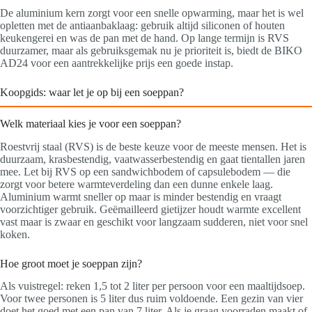
De aluminium kern zorgt voor een snelle opwarming, maar het is wel
opletten met de antiaanbaklaag: gebruik altijd siliconen of houten
keukengerei en was de pan met de hand. Op lange termijn is RVS
duurzamer, maar als gebruiksgemak nu je prioriteit is, biedt de BIKO
AD24 voor een aantrekkelijke prijs een goede instap.
Koopgids: waar let je op bij een soeppan?
Welk materiaal kies je voor een soeppan?
Roestvrij staal (RVS) is de beste keuze voor de meeste mensen. Het is
duurzaam, krasbestendig, vaatwasserbestendig en gaat tientallen jaren
mee. Let bij RVS op een sandwichbodem of capsulebodem — die
zorgt voor betere warmteverdeling dan een dunne enkele laag.
Aluminium warmt sneller op maar is minder bestendig en vraagt
voorzichtiger gebruik. Geëmailleerd gietijzer houdt warmte excellent
vast maar is zwaar en geschikt voor langzaam sudderen, niet voor snel
koken.
Hoe groot moet je soeppan zijn?
Als vuistregel: reken 1,5 tot 2 liter per persoon voor een maaltijdsoep.
Voor twee personen is 5 liter dus ruim voldoende. Een gezin van vier
doet het goed met een pan van 7 liter. Als je graag voorraden maakt of