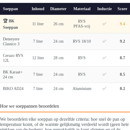
Soeppan
Inhoud
Diameter
Materiaal
Inductie
Score
🏆 BK
RVS
11 liter
26 cm
✅
9.4
PFAS-vrij
Soeppan
Demeyere
7 liter
24 cm
RVS 18/10
✅
9.2
Classico 3
Ceruzo RVS
12 liter
28 cm
RVS
✅
8.7
12L
BK Karaat+
7 liter
24 cm
RVS
✅
8.5
24 cm
BIKO AD24
7 liter
24 cm
Aluminium
✅
8.2
Hoe we soeppannen beoordelen
We beoordelen elke soeppan op dezelfde criteria: hoe snel de pan op
temperatuur komt, of de warmte gelijkmatig verdeeld wordt (geen hete
plekken aan de bodem), hoe gemakkelijk je kunt afgieten en of de