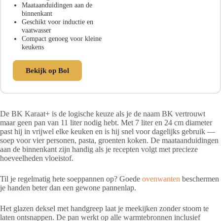
Maataanduidingen aan de
binnenkant
Geschikt voor inductie en
vaatwasser
Compact genoeg voor kleine
keukens
Bekijk op Bol
De BK Karaat+ is de logische keuze als je de naam BK vertrouwt
maar geen pan van 11 liter nodig hebt. Met 7 liter en 24 cm diameter
past hij in vrijwel elke keuken en is hij snel voor dagelijks gebruik —
soep voor vier personen, pasta, groenten koken. De maataanduidingen
aan de binnenkant zijn handig als je recepten volgt met precieze
hoeveelheden vloeistof.
Til je regelmatig hete soeppannen op? Goede
ovenwanten
beschermen
je handen beter dan een gewone pannenlap.
Het glazen deksel met handgreep laat je meekijken zonder stoom te
laten ontsnappen. De pan werkt op alle warmtebronnen inclusief