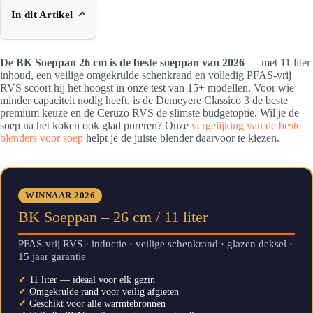
In dit Artikel
De BK Soeppan 26 cm is de beste soeppan van 2026
— met 11 liter
inhoud, een veilige omgekrulde schenkrand en volledig PFAS-vrij
RVS scoort hij het hoogst in onze test van 15+ modellen. Voor wie
minder capaciteit nodig heeft, is de Demeyere Classico 3 de beste
premium keuze en de Ceruzo RVS de slimste budgetoptie. Wil je de
soep na het koken ook glad pureren? Onze
vergelijking van de beste
blenders voor soep
helpt je de juiste blender daarvoor te kiezen.
WINNAAR 2026
BK Soeppan – 26 cm / 11 liter
PFAS-vrij RVS · inductie · veilige schenkrand · glazen deksel ·
15 jaar garantie
✓
11 liter — ideaal voor elk gezin
✓
Omgekrulde rand voor veilig afgieten
✓
Geschikt voor alle warmtebronnen