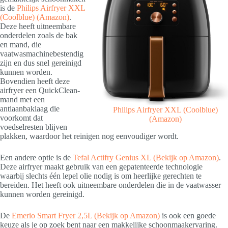
is de
Philips Airfryer XXL
(Coolblue)
(Amazon)
.
Deze heeft uitneembare
onderdelen zoals de bak
en mand, die
vaatwasmachinebestendig
zijn en dus snel gereinigd
kunnen worden.
Bovendien heeft deze
airfryer een QuickClean-
mand met een
antiaanbaklaag die
Philips Airfryer XXL
(Coolblue)
voorkomt dat
(Amazon)
voedselresten blijven
plakken, waardoor het reinigen nog eenvoudiger wordt.
Een andere optie is de
Tefal Actifry Genius XL
(Bekijk op Amazon)
.
Deze airfryer maakt gebruik van een gepatenteerde technologie
waarbij slechts één lepel olie nodig is om heerlijke gerechten te
bereiden. Het heeft ook uitneembare onderdelen die in de vaatwasser
kunnen worden gereinigd.
De
Emerio Smart Fryer 2,5L
(Bekijk op Amazon)
is ook een goede
keuze als je op zoek bent naar een makkelijke schoonmaakervaring.