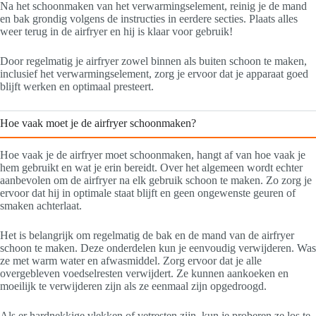
Na het schoonmaken van het verwarmingselement, reinig je de mand
en bak grondig volgens de instructies in eerdere secties. Plaats alles
weer terug in de airfryer en hij is klaar voor gebruik!
Door regelmatig je airfryer zowel binnen als buiten schoon te maken,
inclusief het verwarmingselement, zorg je ervoor dat je apparaat goed
blijft werken en optimaal presteert.
Hoe vaak moet je de airfryer schoonmaken?
Hoe vaak je de airfryer moet schoonmaken, hangt af van hoe vaak je
hem gebruikt en wat je erin bereidt. Over het algemeen wordt echter
aanbevolen om de airfryer na elk gebruik schoon te maken. Zo zorg je
ervoor dat hij in optimale staat blijft en geen ongewenste geuren of
smaken achterlaat.
Het is belangrijk om regelmatig de bak en de mand van de airfryer
schoon te maken. Deze onderdelen kun je eenvoudig verwijderen. Was
ze met warm water en afwasmiddel. Zorg ervoor dat je alle
overgebleven voedselresten verwijdert. Ze kunnen aankoeken en
moeilijk te verwijderen zijn als ze eenmaal zijn opgedroogd.
Als er hardnekkige vlekken of vetresten zijn, kun je proberen ze los te