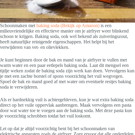
Schoonmaken met
baking soda
(Bekijk op Amazon)
is een
milieuvriendelijke en effectieve manier om je airfryer weer blinkend
schoon te krijgen. Baking soda, ook wel bekend als zuiveringszout,
heeft natuurlijke reinigende eigenschappen. Het helpt bij het
verwijderen van vet- en olievlekken.
Je kunt beginnen door de bak en mand van je airfryer te vullen met
warm water en een paar eetlepels baking soda. Laat dit mengsel een
tijdje weken zodat de baking soda zijn werk kan doen. Vervolgens kun
je met een zachte borstel of spons voorzichtig het vuil wegvegen.
Spoel de bak en mand goed af met water om eventuele restjes baking
soda te verwijderen.
Als er hardnekkig vuil is achtergebleven, kun je wat extra baking soda
direct op het vuile oppervlak aanbrengen. Maak vervolgens een pasta
door wat water toe te voegen aan de baking soda. Met deze pasta kun
je voorzichtig schrobben totdat het vuil loskomt.
Let op dat je altijd voorzichtig bent bij het schoonmaken van
elektrische apparaten zoals de airfryer. Zorg ervoor dat alle onderdelen