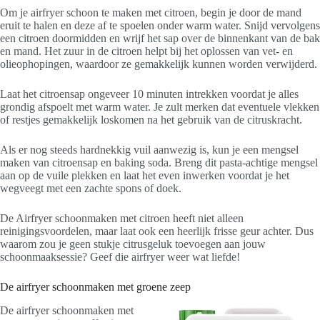
Om je airfryer schoon te maken met citroen, begin je door de mand
eruit te halen en deze af te spoelen onder warm water. Snijd vervolgens
een citroen doormidden en wrijf het sap over de binnenkant van de bak
en mand. Het zuur in de citroen helpt bij het oplossen van vet- en
olieophopingen, waardoor ze gemakkelijk kunnen worden verwijderd.
Laat het citroensap ongeveer 10 minuten intrekken voordat je alles
grondig afspoelt met warm water. Je zult merken dat eventuele vlekken
of restjes gemakkelijk loskomen na het gebruik van de citruskracht.
Als er nog steeds hardnekkig vuil aanwezig is, kun je een mengsel
maken van citroensap en baking soda. Breng dit pasta-achtige mengsel
aan op de vuile plekken en laat het even inwerken voordat je het
wegveegt met een zachte spons of doek.
De Airfryer schoonmaken met citroen heeft niet alleen
reinigingsvoordelen, maar laat ook een heerlijk frisse geur achter. Dus
waarom zou je geen stukje citrusgeluk toevoegen aan jouw
schoonmaaksessie? Geef die airfryer weer wat liefde!
De airfryer schoonmaken met groene zeep
De airfryer schoonmaken met