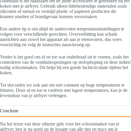
Daarnaast is het raadzaam om de juiste accessoires te gebruiken bij het
koken met je airfryer. Gebruik alleen hittebestendige materialen zoals
siliconen of metaal en vermijd plastic of papieren producten die
kunnen smelten of brandgevaar kunnen veroorzaken.
Een andere tip is om altijd de aanbevolen temperatuurinstellingen te
volgen voor verschillende gerechten. Oververhitting kan schade
aanrichten aan zowel het apparaat als aan je etenswaren, dus wees
voorzichtig en volg de instructies nauwkeurig op.
Verder is het goed om af en toe wat onderhoud uit te voeren, zoals het
controleren van de ventilatieopeningen op stofophoping en deze indien
nodig schoonmaken. Dit helpt bij een goede luchtcirculatie tijdens het
koken.
Tot slot raden we ook aan om niet constant op hoge temperaturen te
frituren. Door af en toe te variëren met lagere temperaturen, kun je de
levensduur van je airfryer verlengen.
Conclusie
Na het lezen van deze ultieme gids voor het schoonmaken van je
airfryer, ben je nu goed op de hoogte van alle tips en trucs om je