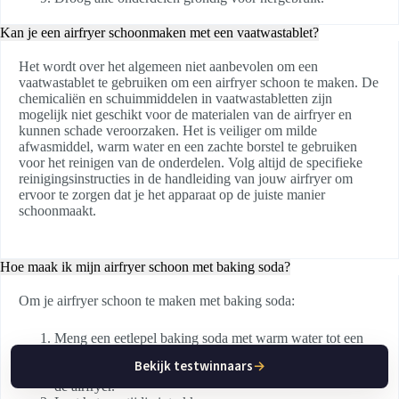
Kan je een airfryer schoonmaken met een vaatwastablet?
Het wordt over het algemeen niet aanbevolen om een
vaatwastablet te gebruiken om een airfryer schoon te maken. De
chemicaliën en schuimmiddelen in vaatwastabletten zijn
mogelijk niet geschikt voor de materialen van de airfryer en
kunnen schade veroorzaken. Het is veiliger om milde
afwasmiddel, warm water en een zachte borstel te gebruiken
voor het reinigen van de onderdelen. Volg altijd de specifieke
reinigingsinstructies in de handleiding van jouw airfryer om
ervoor te zorgen dat je het apparaat op de juiste manier
schoonmaakt.
Hoe maak ik mijn airfryer schoon met baking soda?
Om je airfryer schoon te maken met baking soda:
Meng een eetlepel baking soda met warm water tot een
pasta.
Bekijk testwinnaars
→
Breng de pasta aan op vettige of aangekoekte plekken in
de airfryer.