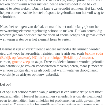
weken door warm water met een beetje afwasmiddel in de bak of
mand te laten weken. Daarna kun je ze grondig reinigen. Het kan ook
helpen om een zachte borstel of spons te gebruiken om het vuil weg te
schrobben.
Naast het reinigen van de bak en mand is het ook belangrijk om het
verwarmingselement regelmatig schoon te maken. Dit kan eenvoudig
worden gedaan door een zachte doek of spons lichtjes nat gemaakt met
wat warm water over het element heen te vegen.
Daarnaast zijn er verschillende andere methodes die kunnen worden
gebruikt voor het grondiger reinigen van je airfryer, zoals
baking soda
(Bekijk op Amazon)
,
HG airfryer reiniger
(Bekijk op Amazon)
,
citroen,
groene zeep
en azijn. Deze middelen kunnen worden gebruikt
om hardnekkige vet- en voedselresten te verwijderen, maar je moet er
wel voor zorgen dat je ze afspoelt met warm water en droogmaakt
voordat je de airfryer opnieuw gebruikt.
Let op!
Let op! Het schoonmaken van je airfryer is een klusje dat je niet moet
onderschatten. Hoewel het misschien verleidelijk is om de viezigheid
even te laten zitten, kan dit leiden tot problemen en zelfs gevaarlijke
situaties. Daarom is het belangrijk om direct actie te ondernemen en je