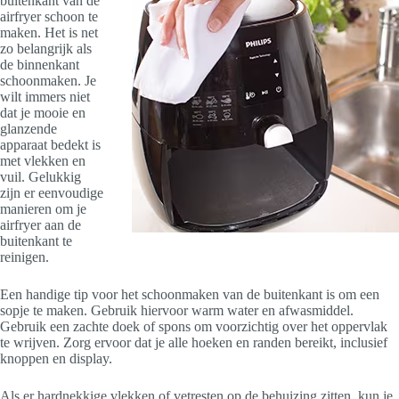
buitenkant van de
airfryer schoon te
maken. Het is net
zo belangrijk als
de binnenkant
schoonmaken. Je
wilt immers niet
dat je mooie en
glanzende
apparaat bedekt is
met vlekken en
vuil. Gelukkig
zijn er eenvoudige
manieren om je
airfryer aan de
buitenkant te
reinigen.
Een handige tip voor het schoonmaken van de buitenkant is om een
sopje te maken. Gebruik hiervoor warm water en afwasmiddel.
Gebruik een zachte doek of spons om voorzichtig over het oppervlak
te wrijven. Zorg ervoor dat je alle hoeken en randen bereikt, inclusief
knoppen en display.
Als er hardnekkige vlekken of vetresten op de behuizing zitten, kun je