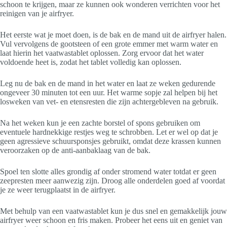
schoon te krijgen, maar ze kunnen ook wonderen verrichten voor het
reinigen van je airfryer.
Het eerste wat je moet doen, is de bak en de mand uit de airfryer halen.
Vul vervolgens de gootsteen of een grote emmer met warm water en
laat hierin het vaatwastablet oplossen. Zorg ervoor dat het water
voldoende heet is, zodat het tablet volledig kan oplossen.
Leg nu de bak en de mand in het water en laat ze weken gedurende
ongeveer 30 minuten tot een uur. Het warme sopje zal helpen bij het
losweken van vet- en etensresten die zijn achtergebleven na gebruik.
Na het weken kun je een zachte borstel of spons gebruiken om
eventuele hardnekkige restjes weg te schrobben. Let er wel op dat je
geen agressieve schuursponsjes gebruikt, omdat deze krassen kunnen
veroorzaken op de anti-aanbaklaag van de bak.
Spoel ten slotte alles grondig af onder stromend water totdat er geen
zeepresten meer aanwezig zijn. Droog alle onderdelen goed af voordat
je ze weer terugplaatst in de airfryer.
Met behulp van een vaatwastablet kun je dus snel en gemakkelijk jouw
airfryer weer schoon en fris maken. Probeer het eens uit en geniet van