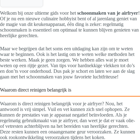
Welkom bij onze ultieme gids voor het
schoonmaken van je airfryer
!
Of je nu een nieuwe culinaire hobbyist bent of al jarenlang geniet van
de magie van dit keukenapparaat, één ding is zeker: regelmatig
schoonmaken is essentieel om optimaal te kunnen blijven genieten van
heerlijke gerechten.
Maar we begrijpen dat het soms een uitdaging kan zijn om te weten
waar te beginnen. Ook is het lastig om te weten welke methoden het
beste werken. Maak je geen zorgen. We hebben alles wat je moet
weten op een rijtje gezet. Van tips voor hardnekkige vlekken tot do’s
en don’ts voor onderhoud. Dus pak je schort en laten we aan de slag
gaan met het schoonmaken van jouw favoriete luchtfriteuse!
Waarom direct reinigen belangrijk is
Waarom is direct reinigen belangrijk voor je airfryer? Nou, het
antwoord is vrij simpel. Vuil en vet kunnen zich snel ophopen. Ze
kunnen de prestaties van je apparaat negatief beïnvloeden. Als je
regelmatig gebruikmaakt van je airfryer, dan weet je dat er vaak olie-
of vetresten achterblijven na het bereiden van heerlijke gerechten.
Deze resten kunnen een onaangename geur veroorzaken. Ze kunnen
ook rookontwikkeling veroorzaken tijdens het koken.