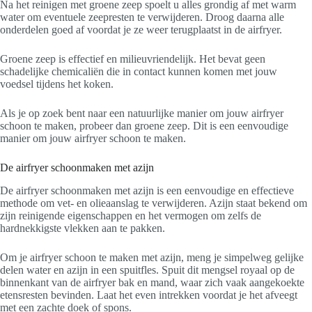
Na het reinigen met groene zeep spoelt u alles grondig af met warm
water om eventuele zeepresten te verwijderen. Droog daarna alle
onderdelen goed af voordat je ze weer terugplaatst in de airfryer.
Groene zeep is effectief en milieuvriendelijk. Het bevat geen
schadelijke chemicaliën die in contact kunnen komen met jouw
voedsel tijdens het koken.
Als je op zoek bent naar een natuurlijke manier om jouw airfryer
schoon te maken, probeer dan groene zeep. Dit is een eenvoudige
manier om jouw airfryer schoon te maken.
De airfryer schoonmaken met azijn
De airfryer schoonmaken met azijn is een eenvoudige en effectieve
methode om vet- en olieaanslag te verwijderen. Azijn staat bekend om
zijn reinigende eigenschappen en het vermogen om zelfs de
hardnekkigste vlekken aan te pakken.
Om je airfryer schoon te maken met azijn, meng je simpelweg gelijke
delen water en azijn in een spuitfles. Spuit dit mengsel royaal op de
binnenkant van de airfryer bak en mand, waar zich vaak aangekoekte
etensresten bevinden. Laat het even intrekken voordat je het afveegt
met een zachte doek of spons.