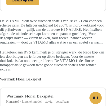
Bekijk op Bol
De VITAMO biedt twee siliconen spatels van 28 en 21 cm voor een
scherpe prijs. De hittebestendigheid tot 260°C is indrukwekkend voor
dit prijsniveau — gelijk aan de duurdere HI NATURE. Het flexibele
afgeronde uiteinde schraapt kommen en pannen goed leeg. Voor
dagelijks koken — eieren bakken, saus roeren, pannenkoeken
omdraaien — doet de VITAMO alles wat je van een spatel verwacht.
Het gebrek aan RVS kern merk je bij steviger werk: de brede kop kan
iets doorbuigen als je forcer op dikke beslagen. Voor de meeste
thuiskoks is dat nooit een probleem. De VITAMO is de slimste
instapper als je gewoon twee goede siliconen spatels wilt zonder
extra’s.
Westmark Flonal Bakspatel
Westmark Flonal Bakspatel
8.1
Kunststof · klassiek model · stevig · betaalbaar