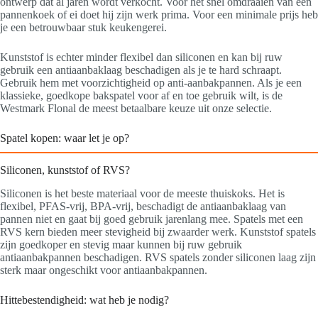
ontwerp dat al jaren wordt verkocht. Voor het snel omdraaien van een
pannenkoek of ei doet hij zijn werk prima. Voor een minimale prijs heb
je een betrouwbaar stuk keukengerei.
Kunststof is echter minder flexibel dan siliconen en kan bij ruw
gebruik een antiaanbaklaag beschadigen als je te hard schraapt.
Gebruik hem met voorzichtigheid op anti-aanbakpannen. Als je een
klassieke, goedkope bakspatel voor af en toe gebruik wilt, is de
Westmark Flonal de meest betaalbare keuze uit onze selectie.
Spatel kopen: waar let je op?
Siliconen, kunststof of RVS?
Siliconen is het beste materiaal voor de meeste thuiskoks. Het is
flexibel, PFAS-vrij, BPA-vrij, beschadigt de antiaanbaklaag van
pannen niet en gaat bij goed gebruik jarenlang mee. Spatels met een
RVS kern bieden meer stevigheid bij zwaarder werk. Kunststof spatels
zijn goedkoper en stevig maar kunnen bij ruw gebruik
antiaanbakpannen beschadigen. RVS spatels zonder siliconen laag zijn
sterk maar ongeschikt voor antiaanbakpannen.
Hittebestendigheid: wat heb je nodig?