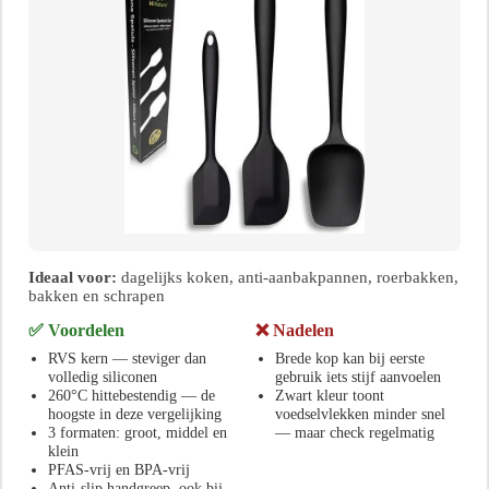
Ideaal voor:
dagelijks koken, anti-aanbakpannen, roerbakken,
bakken en schrapen
✅ Voordelen
❌ Nadelen
RVS kern — steviger dan
Brede kop kan bij eerste
volledig siliconen
gebruik iets stijf aanvoelen
260°C hittebestendig — de
Zwart kleur toont
hoogste in deze vergelijking
voedselvlekken minder snel
3 formaten: groot, middel en
— maar check regelmatig
klein
PFAS-vrij en BPA-vrij
Anti-slip handgreep, ook bij