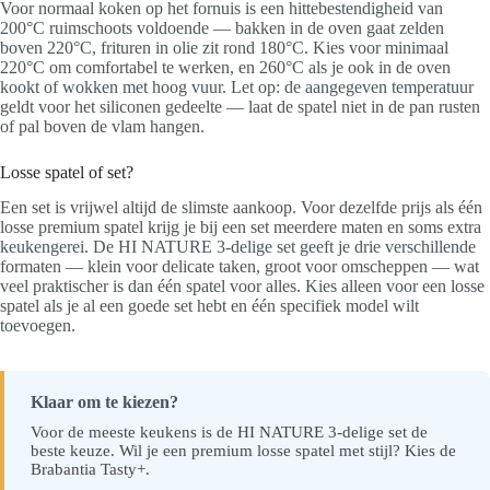
Voor normaal koken op het fornuis is een hittebestendigheid van
200°C ruimschoots voldoende — bakken in de oven gaat zelden
boven 220°C, frituren in olie zit rond 180°C. Kies voor minimaal
220°C om comfortabel te werken, en 260°C als je ook in de oven
kookt of wokken met hoog vuur. Let op: de aangegeven temperatuur
geldt voor het siliconen gedeelte — laat de spatel niet in de pan rusten
of pal boven de vlam hangen.
Losse spatel of set?
Een set is vrijwel altijd de slimste aankoop. Voor dezelfde prijs als één
losse premium spatel krijg je bij een set meerdere maten en soms extra
keukengerei. De HI NATURE 3-delige set geeft je drie verschillende
formaten — klein voor delicate taken, groot voor omscheppen — wat
veel praktischer is dan één spatel voor alles. Kies alleen voor een losse
spatel als je al een goede set hebt en één specifiek model wilt
toevoegen.
Klaar om te kiezen?
Voor de meeste keukens is de HI NATURE 3-delige set de
beste keuze. Wil je een premium losse spatel met stijl? Kies de
Brabantia Tasty+.