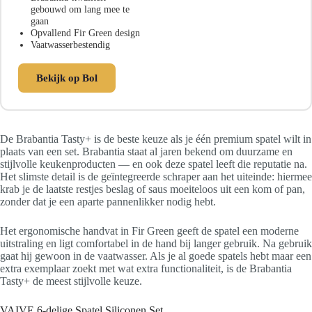
gebouwd om lang mee te
gaan
Opvallend Fir Green design
Vaatwasserbestendig
Bekijk op Bol
De Brabantia Tasty+ is de beste keuze als je één premium spatel wilt in
plaats van een set. Brabantia staat al jaren bekend om duurzame en
stijlvolle keukenproducten — en ook deze spatel leeft die reputatie na.
Het slimste detail is de geïntegreerde schraper aan het uiteinde: hiermee
krab je de laatste restjes beslag of saus moeiteloos uit een kom of pan,
zonder dat je een aparte pannenlikker nodig hebt.
Het ergonomische handvat in Fir Green geeft de spatel een moderne
uitstraling en ligt comfortabel in de hand bij langer gebruik. Na gebruik
gaat hij gewoon in de vaatwasser. Als je al goede spatels hebt maar een
extra exemplaar zoekt met wat extra functionaliteit, is de Brabantia
Tasty+ de meest stijlvolle keuze.
VAIVE 6-delige Spatel Siliconen Set