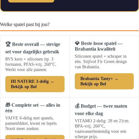
Welke spatel past bij jou?
💎 Beste losse spatel —
🏆 Beste overall — stevige
Brabantia kwaliteit
set voor dagelijks gebruik
Siliconen spatel + schraper in
RVS kern + siliconen tip. 3
één. Stijlvol Fir Green design
formaten, PFAS-vrij, 260°C.
van Brabantia.
Werkt voor alle pannen.
Brabantia Tasty+ →
HI NATURE 3-delig →
Bekijk op Bol
Bekijk op Bol
🎁 Complete set — alles in
💰 Budget — twee maten
één
voor elke dag
VAIVE 6-delig met spatels,
VITAMO 2-delig: 28 en 21cm.
pannenlikker, kwast en lepels.
BPA-vrij, 260°C,
Nooit meer zoeken.
vaatwasserbestendig voor een
scherpe prijs.