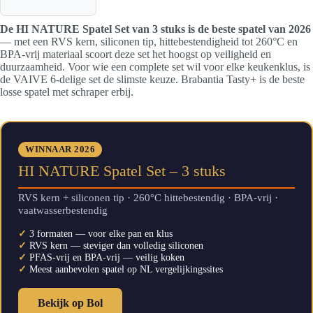
De HI NATURE Spatel Set van 3 stuks is de beste spatel van 2026
— met een RVS kern, siliconen tip, hittebestendigheid tot 260°C en
BPA-vrij materiaal scoort deze set het hoogst op veiligheid en
duurzaamheid. Voor wie een complete set wil voor elke keukenklus, is
de VAIVE 6-delige set de slimste keuze. Brabantia Tasty+ is de beste
losse spatel met schraper erbij.
WINNAAR 2026
HI NATURE Spatel Set – 3 stuks
RVS kern + siliconen tip · 260°C hittebestendig · BPA-vrij ·
vaatwasserbestendig
✓
3 formaten — voor elke pan en klus
✓
RVS kern — steviger dan volledig siliconen
✓
PFAS-vrij en BPA-vrij — veilig koken
✓
Meest aanbevolen spatel op NL vergelijkingssites
Bekijk op Bol