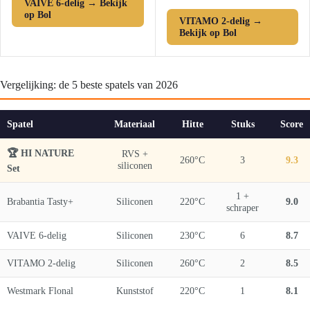
VAIVE 6-delig → Bekijk
op Bol
VITAMO 2-delig →
Bekijk op Bol
Vergelijking: de 5 beste spatels van 2026
Spatel
Materiaal
Hitte
Stuks
Score
🏆 HI NATURE
RVS +
260°C
3
9.3
siliconen
Set
1 +
Brabantia Tasty+
Siliconen
220°C
9.0
schraper
VAIVE 6-delig
Siliconen
230°C
6
8.7
VITAMO 2-delig
Siliconen
260°C
2
8.5
Westmark Flonal
Kunststof
220°C
1
8.1