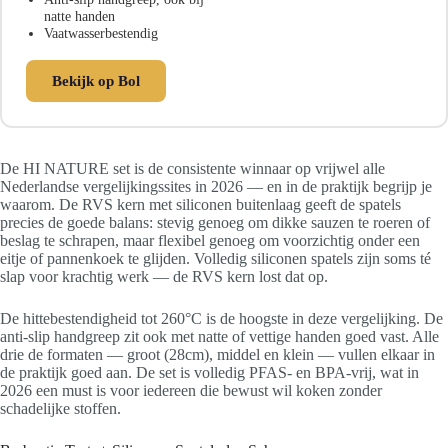
natte handen
Vaatwasserbestendig
Bekijk op Bol
De HI NATURE set is de consistente winnaar op vrijwel alle
Nederlandse vergelijkingssites in 2026 — en in de praktijk begrijp je
waarom. De RVS kern met siliconen buitenlaag geeft de spatels
precies de goede balans: stevig genoeg om dikke sauzen te roeren of
beslag te schrapen, maar flexibel genoeg om voorzichtig onder een
eitje of pannenkoek te glijden. Volledig siliconen spatels zijn soms té
slap voor krachtig werk — de RVS kern lost dat op.
De hittebestendigheid tot 260°C is de hoogste in deze vergelijking. De
anti-slip handgreep zit ook met natte of vettige handen goed vast. Alle
drie de formaten — groot (28cm), middel en klein — vullen elkaar in
de praktijk goed aan. De set is volledig PFAS- en BPA-vrij, wat in
2026 een must is voor iedereen die bewust wil koken zonder
schadelijke stoffen.