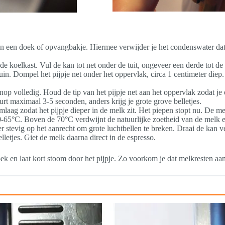
en doek of opvangbakje. Hiermee verwijder je het condenswater dat zi
e koelkast. Vul de kan tot net onder de tuit, ongeveer een derde tot de
n. Dompel het pijpje net onder het oppervlak, circa 1 centimeter diep
 volledig. Houd de tip van het pijpje net aan het oppervlak zodat je een
rt maximaal 3-5 seconden, anders krijg je grote grove belletjes.
laag zodat het pijpje dieper in de melk zit. Het piepen stopt nu. De m
60-65°C. Boven de 70°C verdwijnt de natuurlijke zoetheid van de melk e
r stevig op het aanrecht om grote luchtbellen te breken. Draai de kan
letjes. Giet de melk daarna direct in de espresso.
oek en laat kort stoom door het pijpje. Zo voorkom je dat melkresten a