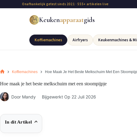
Onafhankelijk getest sinds 2021 · 555+ artikelen live
Keuken
apparaat
gids
Koffiemachines
Airfryers
Keukenmachines & Mi
Koffiemachines
Hoe Maak Je Het Beste Melkschuim Met Een Stoompijp
Hoe maak je het beste melkschuim met een stoompijpje
Door
Mandy
Bijgewerkt Op
22 Juli 2026
In dit Artikel