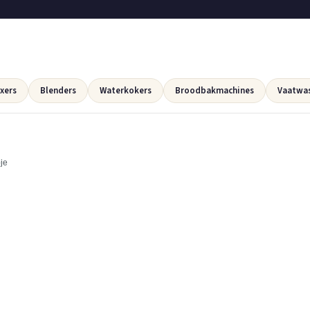
xers
Blenders
Waterkokers
Broodbakmachines
Vaatwa
je