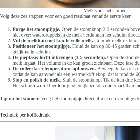
Melk voor het stomen
Volg deze zes stappen voor een goed resultaat vanaf de eerste keer.
Purge het stoompijpje.
Open de stoomknop 2-3 seconden boven e
niet over: waterdruppels in de melk verdunnen het schuim direct.
Vul de melkkan met koude volle melk.
Gebruik melk recht uit d
Positioneer het stoompijpje.
Houd de kan op 30-45 graden schui
gelijkmatig schuim.
De piepfase: lucht inbrengen (3-5 seconden).
Open de stoomknop
melk ingaat. Het volume in de kan groeit zichtbaar. Deze fase duu
De rolleerfase: temperatuur opbouwen.
Beweeg de kan iets om
totdat de kan aanvoelt als een warme koffiekop: dat is rond de 
Stop en polish de melk.
Sluit de stoomknop. Tik de kan drie kee
Het schuim wordt hierdoor glad en glanzend, zonder zichtbare bel
Tip na het stomen:
Veeg het stoompijpje direct af met een vochtige d
Techniek per koffiedrank