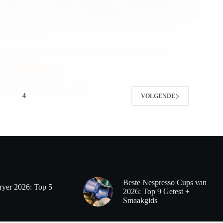
Arabica vs robusta koffiebonen: Verschillen en welke
moet ik kiezen?
Welkom bij dit uitgebreide artikel waarin we Robusta
en Arabica…
Lees meer
Bijgewerkt op
12 juli 2026
4
VOLGENDE
Beste Nespresso Cups van
ryer 2026: Top 5
2026: Top 9 Getest +
Smaakgids