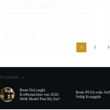
Hoe maak je de Perfecte Irish Coffee: Een Gids voor
Authentieke Smaak en Moderne Variaties
Welkom bij jouw ultieme gids voor het maken van
een…
Lees meer
Bijgewerkt op
22 juli 2026
1
2
3
Nu populair
Beste DeLonghi
Beste PFAS-vrije Airf
Koffiemachine van 2026:
Veilig Koopgids
Welk Model Past Bij Jou?