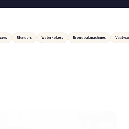
xers
Blenders
Waterkokers
Broodbakmachines
Vaatwa