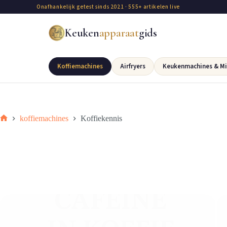
Onafhankelijk getest sinds 2021 · 555+ artikelen live
Keuken
apparaat
gids
Koffiemachines
Airfryers
Keukenmachines & Mi
koffiemachines
Koffiekennis