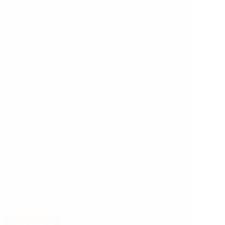
Filterkoffie zetten: verhouding, temperatuur en
veelgemaakte fouten (2026)
Filterkoffie zet je door heet water van 92-96°C door
middelfijn…
Lees meer