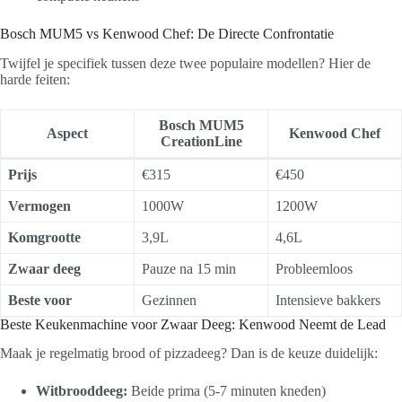
Bosch MUM5 vs Kenwood Chef: De Directe Confrontatie
Twijfel je specifiek tussen deze twee populaire modellen? Hier de
harde feiten:
Bosch MUM5
Aspect
Kenwood Chef
CreationLine
Prijs
€315
€450
Vermogen
1000W
1200W
Komgrootte
3,9L
4,6L
Zwaar deeg
Pauze na 15 min
Probleemloos
Beste voor
Gezinnen
Intensieve bakkers
Beste Keukenmachine voor Zwaar Deeg: Kenwood Neemt de Lead
Maak je regelmatig brood of pizzadeeg? Dan is de keuze duidelijk:
Witbrooddeeg:
Beide prima (5-7 minuten kneden)