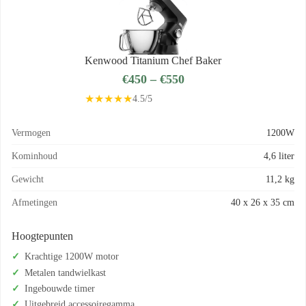
Kenwood Titanium Chef Baker
€450 – €550
★★★★★
4.5/5
Vermogen
1200W
Kominhoud
4,6 liter
Gewicht
11,2 kg
Afmetingen
40 x 26 x 35 cm
Hoogtepunten
Krachtige 1200W motor
Metalen tandwielkast
Ingebouwde timer
Uitgebreid accessoiregamma