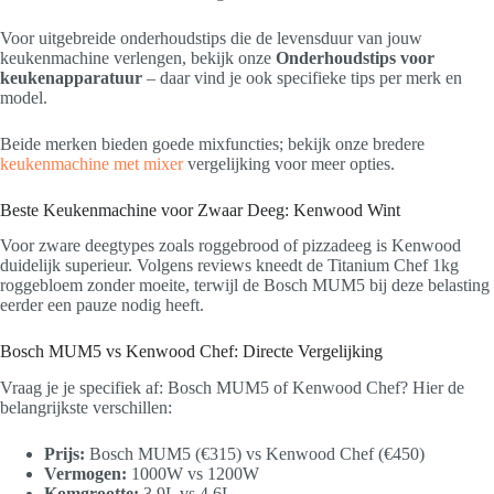
Voor uitgebreide onderhoudstips die de levensduur van jouw
keukenmachine verlengen, bekijk onze
Onderhoudstips voor
keukenapparatuur
– daar vind je ook specifieke tips per merk en
model.
Beide merken bieden goede mixfuncties; bekijk onze bredere
keukenmachine met mixer
vergelijking voor meer opties.
Beste Keukenmachine voor Zwaar Deeg: Kenwood Wint
Voor zware deegtypes zoals roggebrood of pizzadeeg is Kenwood
duidelijk superieur. Volgens reviews kneedt de Titanium Chef 1kg
roggebloem zonder moeite, terwijl de Bosch MUM5 bij deze belasting
eerder een pauze nodig heeft.
Bosch MUM5 vs Kenwood Chef: Directe Vergelijking
Vraag je je specifiek af: Bosch MUM5 of Kenwood Chef? Hier de
belangrijkste verschillen:
Prijs:
Bosch MUM5 (€315) vs Kenwood Chef (€450)
Vermogen:
1000W vs 1200W
Komgrootte:
3,9L vs 4,6L