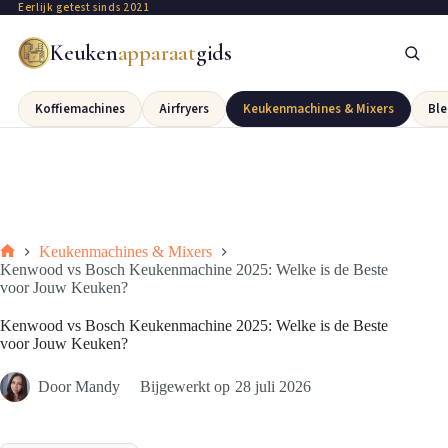
Eerlijk getest sinds 2021
Keuken
apparaat
gids
Koffiemachines
Airfryers
Keukenmachines & Mixers
Ble
Keukenmachines & Mixers
Kenwood vs Bosch Keukenmachine 2025: Welke is de Beste
voor Jouw Keuken?
Kenwood vs Bosch Keukenmachine 2025: Welke is de Beste
voor Jouw Keuken?
Door
Mandy
Bijgewerkt op
28 juli 2026