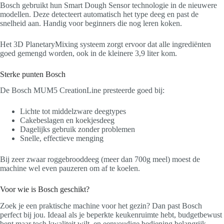
Bosch gebruikt hun Smart Dough Sensor technologie in de nieuwere
modellen. Deze detecteert automatisch het type deeg en past de
snelheid aan. Handig voor beginners die nog leren koken.
Het 3D PlanetaryMixing systeem zorgt ervoor dat alle ingrediënten
goed gemengd worden, ook in de kleinere 3,9 liter kom.
Sterke punten Bosch
De Bosch MUM5 CreationLine presteerde goed bij:
Lichte tot middelzware deegtypes
Cakebeslagen en koekjesdeeg
Dagelijks gebruik zonder problemen
Snelle, effectieve menging
Bij zeer zwaar roggebrooddeeg (meer dan 700g meel) moest de
machine wel even pauzeren om af te koelen.
Voor wie is Bosch geschikt?
Zoek je een praktische machine voor het gezin? Dan past Bosch
perfect bij jou. Ideaal als je beperkte keukenruimte hebt, budgetbewust
bent maar toch kwaliteit wilt, en eenvoudige bediening belangrijk