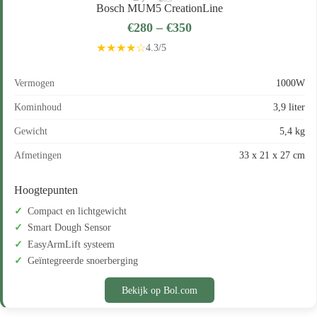
Bosch MUM5 CreationLine
€280 – €350
★★★★☆
4.3/5
Vermogen
1000W
Kominhoud
3,9 liter
Gewicht
5,4 kg
Afmetingen
33 x 21 x 27 cm
Hoogtepunten
Compact en lichtgewicht
Smart Dough Sensor
EasyArmLift systeem
Geïntegreerde snoerberging
Bekijk op Bol.com