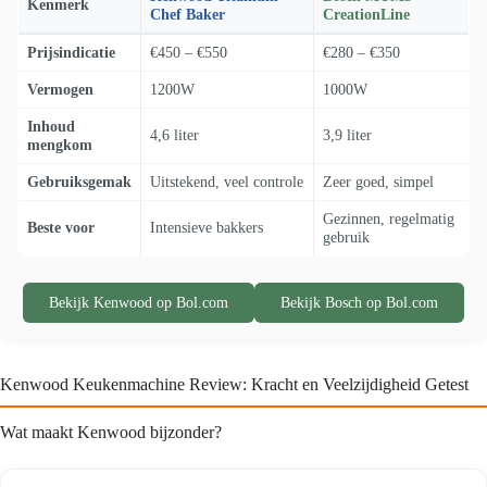
Kenmerk
Chef Baker
CreationLine
Prijsindicatie
€450 – €550
€280 – €350
Vermogen
1200W
1000W
Inhoud
4,6 liter
3,9 liter
mengkom
Gebruiksgemak
Uitstekend, veel controle
Zeer goed, simpel
Gezinnen, regelmatig
Beste voor
Intensieve bakkers
gebruik
Bekijk Kenwood op Bol.com
Bekijk Bosch op Bol.com
Kenwood Keukenmachine Review: Kracht en Veelzijdigheid Getest
Wat maakt Kenwood bijzonder?