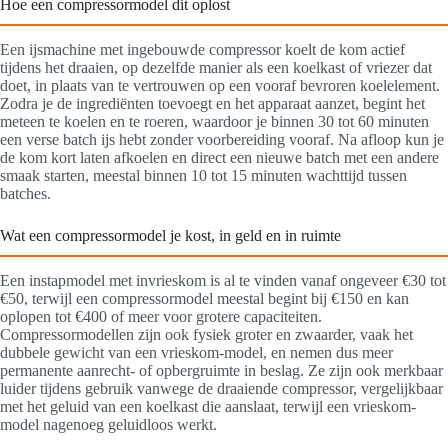
Hoe een compressormodel dit oplost
Een ijsmachine met ingebouwde compressor koelt de kom actief
tijdens het draaien, op dezelfde manier als een koelkast of vriezer dat
doet, in plaats van te vertrouwen op een vooraf bevroren koelelement.
Zodra je de ingrediënten toevoegt en het apparaat aanzet, begint het
meteen te koelen en te roeren, waardoor je binnen 30 tot 60 minuten
een verse batch ijs hebt zonder voorbereiding vooraf. Na afloop kun je
de kom kort laten afkoelen en direct een nieuwe batch met een andere
smaak starten, meestal binnen 10 tot 15 minuten wachttijd tussen
batches.
Wat een compressormodel je kost, in geld en in ruimte
Een instapmodel met invrieskom is al te vinden vanaf ongeveer €30 tot
€50, terwijl een compressormodel meestal begint bij €150 en kan
oplopen tot €400 of meer voor grotere capaciteiten.
Compressormodellen zijn ook fysiek groter en zwaarder, vaak het
dubbele gewicht van een vrieskom-model, en nemen dus meer
permanente aanrecht- of opbergruimte in beslag. Ze zijn ook merkbaar
luider tijdens gebruik vanwege de draaiende compressor, vergelijkbaar
met het geluid van een koelkast die aanslaat, terwijl een vrieskom-
model nagenoeg geluidloos werkt.