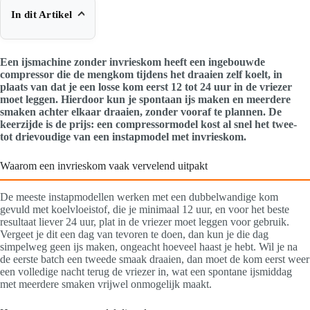
In dit Artikel
Een ijsmachine zonder invrieskom heeft een ingebouwde
compressor die de mengkom tijdens het draaien zelf koelt, in
plaats van dat je een losse kom eerst 12 tot 24 uur in de vriezer
moet leggen. Hierdoor kun je spontaan ijs maken en meerdere
smaken achter elkaar draaien, zonder vooraf te plannen. De
keerzijde is de prijs: een compressormodel kost al snel het twee-
tot drievoudige van een instapmodel met invrieskom.
Waarom een invrieskom vaak vervelend uitpakt
De meeste instapmodellen werken met een dubbelwandige kom
gevuld met koelvloeistof, die je minimaal 12 uur, en voor het beste
resultaat liever 24 uur, plat in de vriezer moet leggen voor gebruik.
Vergeet je dit een dag van tevoren te doen, dan kun je die dag
simpelweg geen ijs maken, ongeacht hoeveel haast je hebt. Wil je na
de eerste batch een tweede smaak draaien, dan moet de kom eerst weer
een volledige nacht terug de vriezer in, wat een spontane ijsmiddag
met meerdere smaken vrijwel onmogelijk maakt.