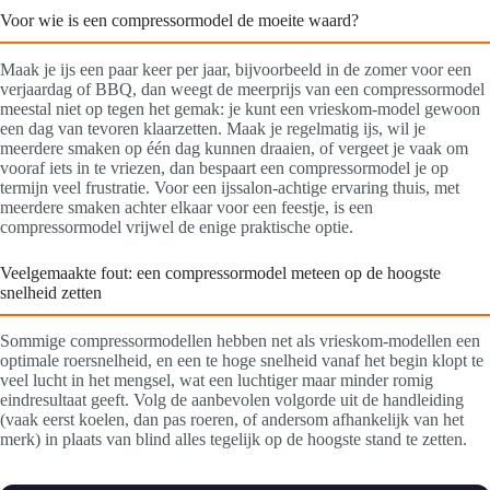
Voor wie is een compressormodel de moeite waard?
Maak je ijs een paar keer per jaar, bijvoorbeeld in de zomer voor een
verjaardag of BBQ, dan weegt de meerprijs van een compressormodel
meestal niet op tegen het gemak: je kunt een vrieskom-model gewoon
een dag van tevoren klaarzetten. Maak je regelmatig ijs, wil je
meerdere smaken op één dag kunnen draaien, of vergeet je vaak om
vooraf iets in te vriezen, dan bespaart een compressormodel je op
termijn veel frustratie. Voor een ijssalon-achtige ervaring thuis, met
meerdere smaken achter elkaar voor een feestje, is een
compressormodel vrijwel de enige praktische optie.
Veelgemaakte fout: een compressormodel meteen op de hoogste
snelheid zetten
Sommige compressormodellen hebben net als vrieskom-modellen een
optimale roersnelheid, en een te hoge snelheid vanaf het begin klopt te
veel lucht in het mengsel, wat een luchtiger maar minder romig
eindresultaat geeft. Volg de aanbevolen volgorde uit de handleiding
(vaak eerst koelen, dan pas roeren, of andersom afhankelijk van het
merk) in plaats van blind alles tegelijk op de hoogste stand te zetten.